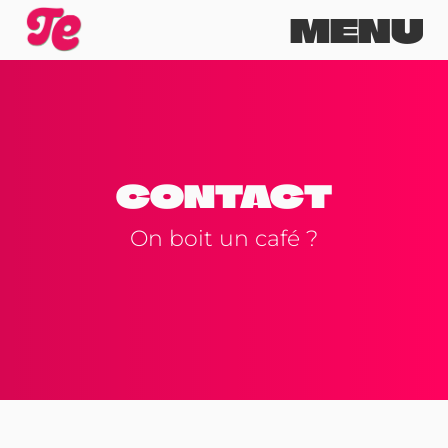
Skip
Tony Evariste
Développeur WordPress freelance à Marseille
MENU
to
content
CONTACT
On boit un café ?